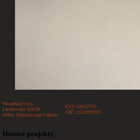
Woodhard s.r.o.
IČO: 54832535
Lieskovská 318/10
DIČ: 2121800505
01841 Dubnica nad Váhom
Hotové projekty