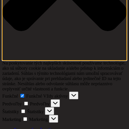
Na poskytovanie tých najlepších skúseností používame technológie,
ako sú súbory cookie na ukladanie a/alebo prístup k informáciám o
zariadení. Súhlas s týmito technológiami nám umožní spracovávať
údaje, ako je správanie pri prehliadaní alebo jedinečné ID na tejto
stránke. Nesúhlas alebo odvolanie súhlasu môže nepriaznivo
ovplyvniť určité vlastnosti a funkcie.
Funkčné
Funkčné
Vždy aktívny
Predvoľby
Predvoľby
Štatistiky
Štatistiky
Marketing
Marketing