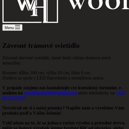
Menu
Závesné trámové svietidlo
Závesné drevené svietidlo, ktoré dodá vášmu domovu novú
atmosféru.
Rozmer: dĺžka 100 cm, výška 10 cm, šírka 8 cm.
Dodáva sa spolu s LED žiarovkami a montážnou sadou.
V prípade záujmu nás kontaktujte cez kontaktný formulár, e-
mailom na
woodhard.info@gmail.com
alebo telefonicky na
+421
915 733 972
Nevybrali ste si z našej ponuky? Napíšte nám a vyrobíme Vám
produkt podľa Vášho želania!
Vzhľadom na to, že sa jedna o ručnú výrobu a prírodné drevo,
môže sa hotový výrobok jemne farebne líšiť od obrázku, alebo