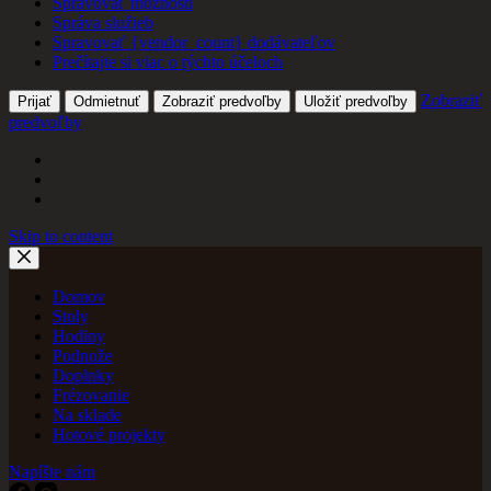
Spravovať možnosti
Správa služieb
Spravovať {vendor_count} dodávateľov
Prečítajte si viac o týchto účeloch
Zobraziť
Prijať
Odmietnuť
Zobraziť predvoľby
Uložiť predvoľby
predvoľby
Skip to content
Domov
Stoly
Hodiny
Podnože
Doplnky
Frézovanie
Na sklade
Hotové projekty
Napíšte nám