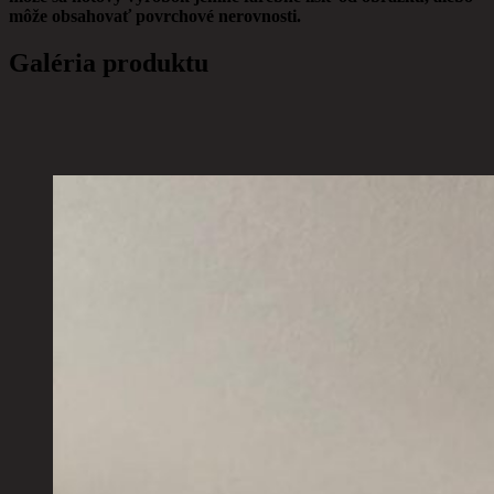
môže obsahovať povrchové nerovnosti.
Galéria produktu